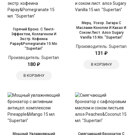
Мерц. Ускор. Загара С
Маслами Конопли И Какао И
Горячий Бронз. С Тингл-
Соком Лист. Алоэ Sugary
Эффектом, Коллагеном И
Vanilla 15 Мл. "Supertan"
Экстр. Кофеина
Papay&Pomegranate 15 Мл.
Производитель:
Supertan
"Supertan"
131 ₽
Производитель:
Supertan
180 ₽
В КОРЗИНУ
В КОРЗИНУ
Мощный Увлажняющий
Смягчающий Бронзатор С