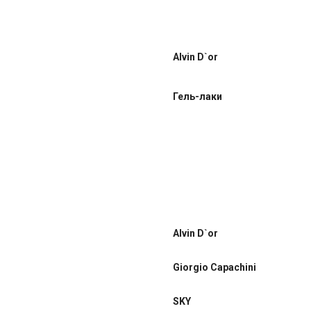
Alvin D`or
Гель-лаки
Alvin D`or
Giorgio Capachini
SKY