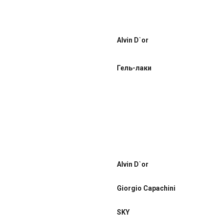
Alvin D`or
Гель-лаки
Alvin D`or
Giorgio Capachini
SKY