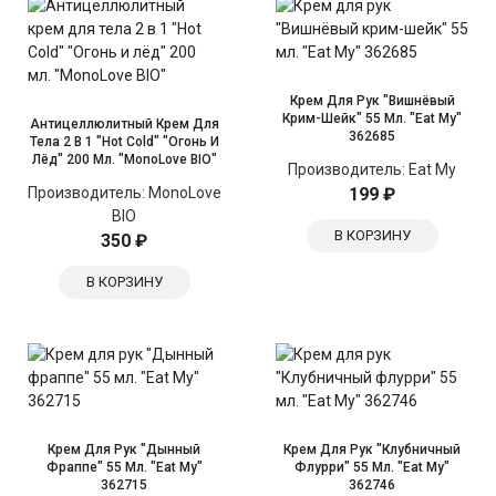
Крем Для Рук "Вишнёвый
Крим-Шейк" 55 Мл. "Eat My"
Антицеллюлитный Крем Для
362685
Тела 2 В 1 "Hot Cold" "Огонь И
Лёд" 200 Мл. "MonoLove BIO"
Производитель:
Eat My
Производитель:
MonoLove
199 ₽
BIO
В КОРЗИНУ
350 ₽
В КОРЗИНУ
Крем Для Рук "Дынный
Крем Для Рук "Клубничный
Фраппе" 55 Мл. "Eat My"
Флурри" 55 Мл. "Eat My"
362715
362746