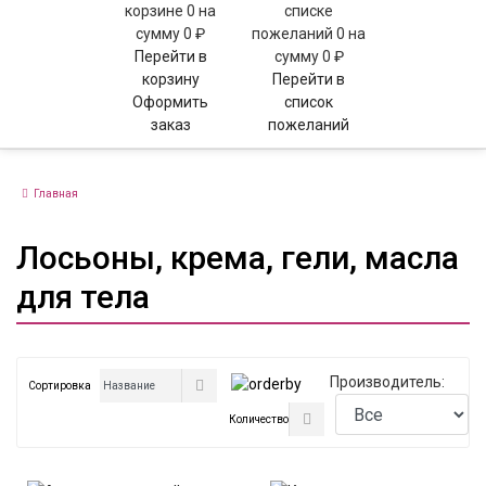
корзине
0
на
списке
сумму
0 ₽
пожеланий
0
на
Перейти в
сумму
0 ₽
корзину
Перейти в
Оформить
список
заказ
пожеланий
Главная
Лосьоны, крема, гели, масла
для тела
Производитель:
Сортировка
Количество