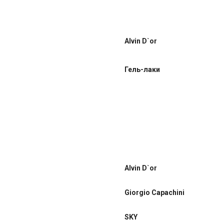
Alvin D`or
Гель-лаки
Alvin D`or
Giorgio Capachini
SKY